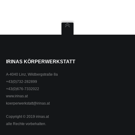
IRINAS KÖRPERWERKSTATT
A-4040 Linz, Wildbergstraße 8a
+43(0)732-282899
+43(0)676-7332022
www.irinas.at
koerperwerkstatt@irinas.at
Copyright © 2019 irinas.at
alle Rechte vorbehalten.