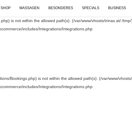
SHOP
MASSAGEN
BESONDERES
SPECIALS
BUSINESS
.php) is not within the allowed path(s): (/var/www/vhosts/irinas.at/:/tmp/)
oocommerce/includes/Integrations/Integrations.php
ations/Bookings.php) is not within the allowed path(s): (/var/www/vhosts/i
oocommerce/includes/Integrations/Integrations.php