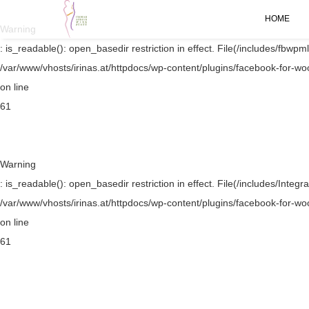
HOME
Warning
: is_readable(): open_basedir restriction in effect. File(/includes/fbwpml
/var/www/vhosts/irinas.at/httpdocs/wp-content/plugins/facebook-for-w
on line
61
Warning
: is_readable(): open_basedir restriction in effect. File(/includes/Integr
/var/www/vhosts/irinas.at/httpdocs/wp-content/plugins/facebook-for-w
on line
61