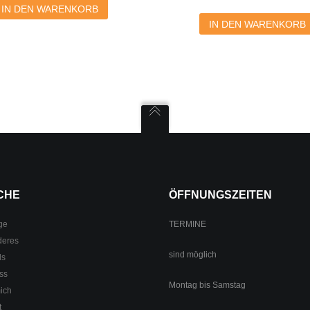
IN DEN WARENKORB
IN DEN WARENKORB
CHE
ÖFFNUNGSZEITEN
ge
TERMINE
deres
sind möglich
ls
ss
Montag bis Samstag
ich
t