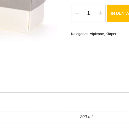
IN DEN 
Anti-
Aging
Körpermilch
Kategorien:
Alpienne
,
Körper
Menge
200 ml