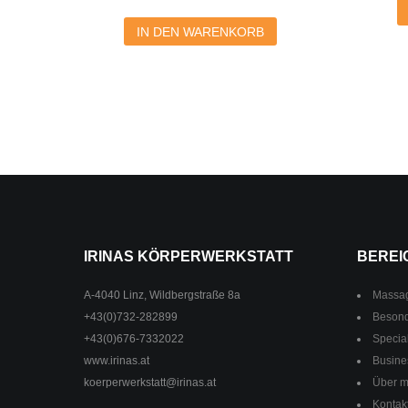
IN DEN WARENKORB
IRINAS KÖRPERWERKSTATT
BEREI
A-4040 Linz, Wildbergstraße 8a
Massa
+43(0)732-282899
Beson
+43(0)676-7332022
Specia
www.irinas.at
Busine
koerperwerkstatt@irinas.at
Über m
Kontak