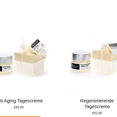
ti Aging Tagescreme
Regenerierende
Tagescreme
€
65,90
€
62,90